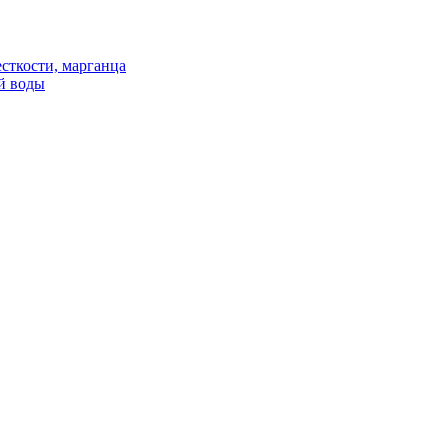
сткости, марганца
й воды