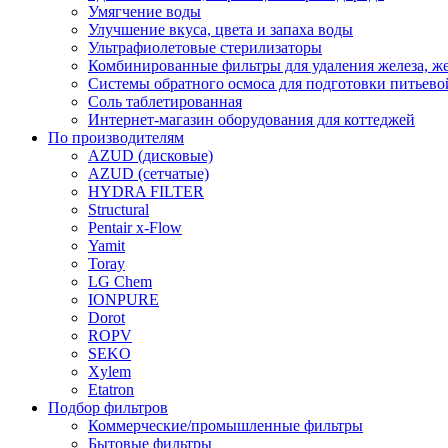
Умягчение воды
Улучшение вкуса, цвета и запаха воды
Ультрафиолетовые стерилизаторы
Комбинированные фильтры для удаления железа, же
Системы обратного осмоса для подготовки питьево
Соль таблетированная
Интернет-магазин оборудования для коттеджей
По производителям
AZUD (дисковые)
AZUD (сетчатые)
HYDRA FILTER
Structural
Pentair x-Flow
Yamit
Toray
LG Chem
IONPURE
Dorot
ROPV
SEKO
Xylem
Etatron
Подбор фильтров
Коммерческие/промышленные фильтры
Бытовые фильтры