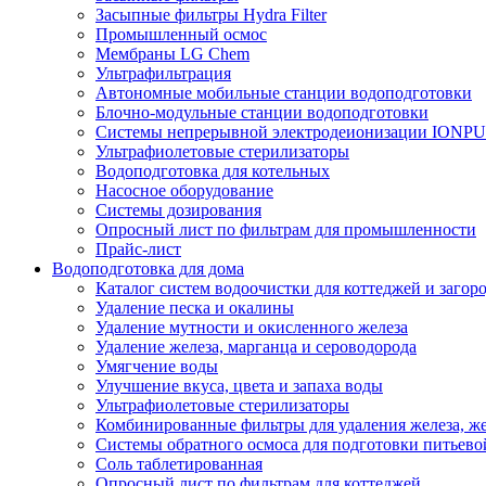
Засыпные фильтры Hydra Filter
Промышленный осмос
Мембраны LG Chem
Ультрафильтрация
Автономные мобильные станции водоподготовки
Блочно-модульные станции водоподготовки
Системы непрерывной электродеионизации IONP
Ультрафиолетовые стерилизаторы
Водоподготовка для котельных
Насосное оборудование
Системы дозирования
Опросный лист по фильтрам для промышленности
Прайс-лист
Водоподготовка для дома
Каталог систем водоочистки для коттеджей и заго
Удаление песка и окалины
Удаление мутности и окисленного железа
Удаление железа, марганца и сероводорода
Умягчение воды
Улучшение вкуса, цвета и запаха воды
Ультрафиолетовые стерилизаторы
Комбинированные фильтры для удаления железа, же
Системы обратного осмоса для подготовки питьево
Соль таблетированная
Опросный лист по фильтрам для коттеджей