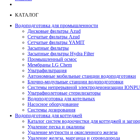
КАТАЛОГ
Водоподготовка для промышленности
Дисковые фильтры Azud
Сетчатые фильтры Azud
Сетчатые фильтры YAMIT
Засыпные фильтры
Засыпные фильтры Hydra Filter
Промышленный осмос
Мембраны LG Chem
Ультрафильтрация
Автономные мобильные станции водоподготовки
Блочно-модульные станции водоподготовки
Системы непрерывной электродеионизации IONP
Ультрафиолетовые стерилизаторы
Водоподготовка для котельных
Насосное оборудование
Системы дозирования
Водоподготовка для коттеджей
Каталог систем водоочистки для коттеджей и заго
Удаление песка и окалины
Удаление мутности и окисленного железа
Удаление железа, марганца и сероводорода