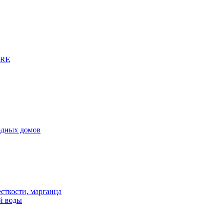
URE
родных домов
сткости, марганца
й воды