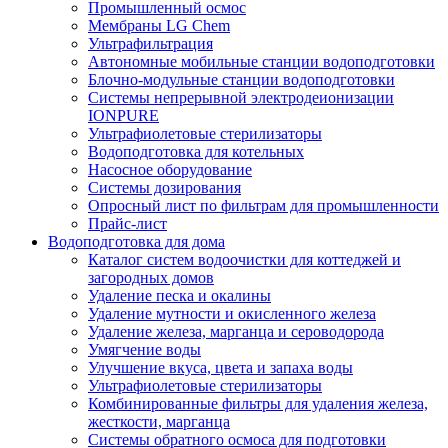
Промышленный осмос
Мембраны LG Chem
Ультрафильтрация
Автономные мобильные станции водоподготовки
Блочно-модульные станции водоподготовки
Системы непрерывной электродеионизации
IONPURE
Ультрафиолетовые стерилизаторы
Водоподготовка для котельных
Насосное оборудование
Системы дозирования
Опросный лист по фильтрам для промышленности
Прайс-лист
Водоподготовка для дома
Каталог систем водоочистки для коттеджей и
загородных домов
Удаление песка и окалины
Удаление мутности и окисленного железа
Удаление железа, марганца и сероводорода
Умягчение воды
Улучшение вкуса, цвета и запаха воды
Ультрафиолетовые стерилизаторы
Комбинированные фильтры для удаления железа,
жесткости, марганца
Системы обратного осмоса для подготовки