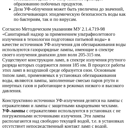
образованию побочных продуктов.
Доза УФ-облучения может быть увеличена до значений,
обеспечивающих эпидемическую безопасность воды как
по бактериям, так и по вирусам.
Согласно Методическим указаниям МУ 2.1.4.719-98
«Санитарный надзор за применением ультрафиолетового
излучения в технологии подготовки питьевой воды» в
качестве источников УФ-излучения для обеззараживания воды
используются газоразрядные лампы, имеющие в спектре
своего излучения диапазон длин волн 205-315 нм.
Существуют конструкции ламп, в спектре излучения ртутного
разряда которых содержится линия 185 нм. В процессе работы
этих ламп в воздушной среде образуется озон. Основным
типом ламп, применяемых в установках обеззараживания
воды, являются лампы, заполненные смесью паров ртути и
инертных газов и работающие в режимах низкого и высокого
давления.
Конструктивно источники УФ-излучения делятся на лампы с
отражателями и лампы с защитными кварцевыми чехлами.
УФ-лампы
с отражателями используются в установках с не
погруженными источниками излучения. Эти лампы
располагаются над свободно текущей водой, т.е. в установках
отсутствует непосредственный контакт ламп с водой.