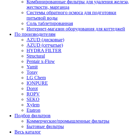
Комбинированные фильтры для удаления железа,
жесткости, марганца
Системы обратного осмоса для подготовки
питьевой воды
Соль таблетированная
Интернет-магазин оборудования для коттеджей
По производителям
AZUD (дисковые)
AZUD (сетчатые)
HYDRA FILTER
Structural
Pentair x-Flow
Yamit
Toray
LG Chem
IONPURE
Dorot
ROPV
SEKO
Xylem
Etatron
Подбор фильтров
Коммерческие/промышленные фильтры
Бытовые фильтры
Весь каталог