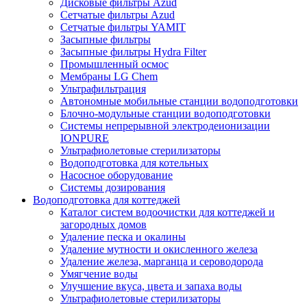
Дисковые фильтры Azud
Сетчатые фильтры Azud
Сетчатые фильтры YAMIT
Засыпные фильтры
Засыпные фильтры Hydra Filter
Промышленный осмос
Мембраны LG Chem
Ультрафильтрация
Автономные мобильные станции водоподготовки
Блочно-модульные станции водоподготовки
Системы непрерывной электродеионизации
IONPURE
Ультрафиолетовые стерилизаторы
Водоподготовка для котельных
Насосное оборудование
Системы дозирования
Водоподготовка для коттеджей
Каталог систем водоочистки для коттеджей и
загородных домов
Удаление песка и окалины
Удаление мутности и окисленного железа
Удаление железа, марганца и сероводорода
Умягчение воды
Улучшение вкуса, цвета и запаха воды
Ультрафиолетовые стерилизаторы