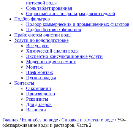
питьевой воды
Соль таблетированная
Опросный лист по фильтрам для коттеджей
Подбор фильтров
Подбор коммерческих и промышленных фильтров
Подбор бытовых фильтров
Прайс систем очистки воды
Услуги по водоподготовке
Все услуги
Химический анализ воды
Экспертно-консультационные услуги
Модернизация и ремонт
Монтаж
Шеф-монтаж
Пуско-наладка
Контакты
О компании
Производство
Реквизиты
Для дилеров
Вакансии
Главная
/
bz ликбез по воде
/
Справка и заметки о воде
/
УФ-
обеззараживание воды и растворов. Часть 2