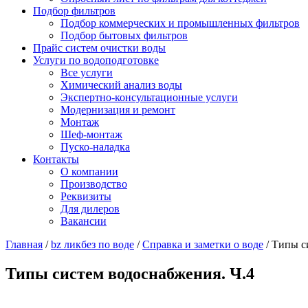
Подбор фильтров
Подбор коммерческих и промышленных фильтров
Подбор бытовых фильтров
Прайс систем очистки воды
Услуги по водоподготовке
Все услуги
Химический анализ воды
Экспертно-консультационные услуги
Модернизация и ремонт
Монтаж
Шеф-монтаж
Пуско-наладка
Контакты
О компании
Производство
Реквизиты
Для дилеров
Вакансии
Главная
/
bz ликбез по воде
/
Справка и заметки о воде
/
Типы с
Типы систем водоснабжения. Ч.4