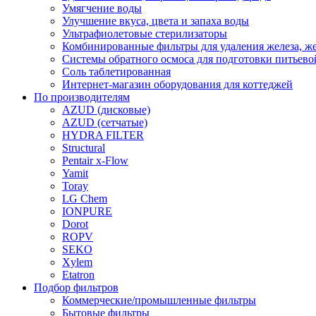
Умягчение воды
Улучшение вкуса, цвета и запаха воды
Ультрафиолетовые стерилизаторы
Комбинированные фильтры для удаления железа, же
Системы обратного осмоса для подготовки питьево
Соль таблетированная
Интернет-магазин оборудования для коттеджей
По производителям
AZUD (дисковые)
AZUD (сетчатые)
HYDRA FILTER
Structural
Pentair x-Flow
Yamit
Toray
LG Chem
IONPURE
Dorot
ROPV
SEKO
Xylem
Etatron
Подбор фильтров
Коммерческие/промышленные фильтры
Бытовые фильтры