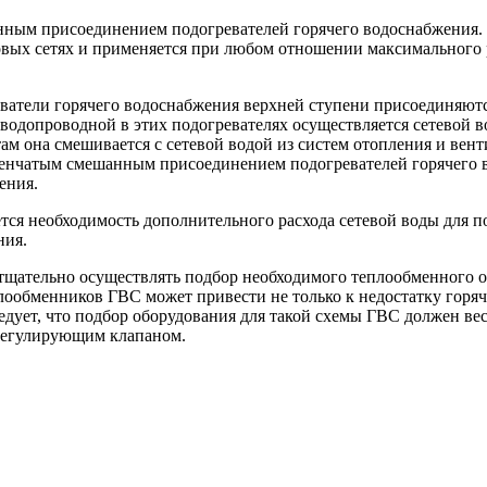
нным присоединением подогревателей горячего водоснабжения. Э
вых сетях и применяется при любом отношении максимального р
еватели горячего водоснабжения верхней ступени присоединяют
в водопроводной в этих подогревателях осуществляется сетевой
там она смешивается с сетевой водой из систем отопления и вен
енчатым смешанным присоединением подогревателей горячего во
ения.
тся необходимость дополнительного расхода сетевой воды для п
ния.
 тщательно осуществлять подбор необходимого теплообменного 
обменников ГВС может привести не только к недостатку горячей
едует, что подбор оборудования для такой схемы ГВС должен ве
 регулирующим клапаном.