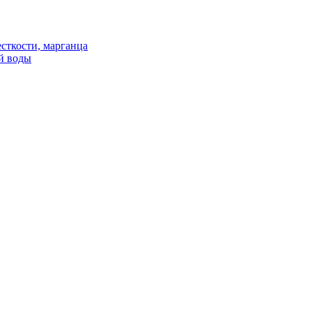
сткости, марганца
й воды