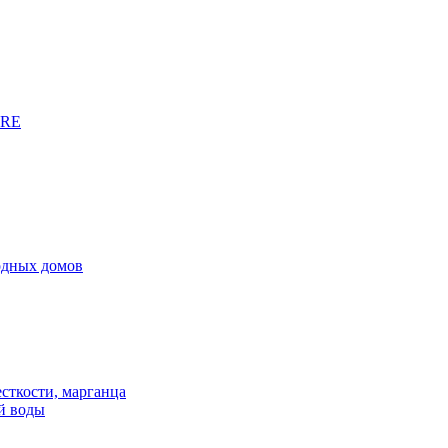
URE
родных домов
сткости, марганца
й воды