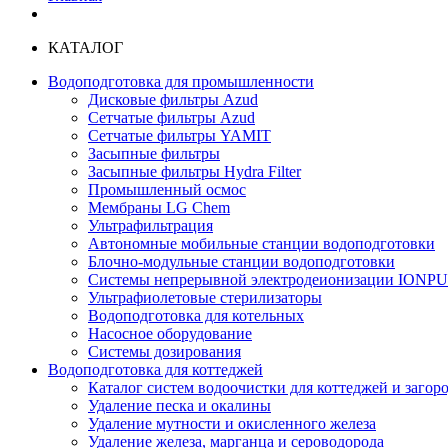
КАТАЛОГ
Водоподготовка для промышленности
Дисковые фильтры Azud
Сетчатые фильтры Azud
Сетчатые фильтры YAMIT
Засыпные фильтры
Засыпные фильтры Hydra Filter
Промышленный осмос
Мембраны LG Chem
Ультрафильтрация
Автономные мобильные станции водоподготовки
Блочно-модульные станции водоподготовки
Системы непрерывной электродеионизации IONP
Ультрафиолетовые стерилизаторы
Водоподготовка для котельных
Насосное оборудование
Системы дозирования
Водоподготовка для коттеджей
Каталог систем водоочистки для коттеджей и заго
Удаление песка и окалины
Удаление мутности и окисленного железа
Удаление железа, марганца и сероводорода