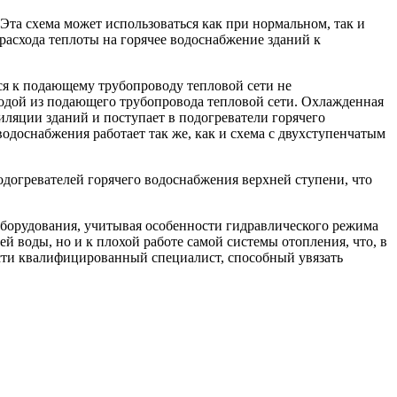
та схема может использоваться как при нормальном, так и
асхода теплоты на горячее водоснабжение зданий к
ся к подающему трубопроводу тепловой сети не
 водой из подающего трубопровода тепловой сети. Охлажденная
тиляции зданий и поступает в подогреватели горячего
доснабжения работает так же, как и схема с двухступенчатым
одогревателей горячего водоснабжения верхней ступени, что
оборудования, учитывая особенности гидравлического режима
 воды, но и к плохой работе самой системы отопления, что, в
сти квалифицированный специалист, способный увязать