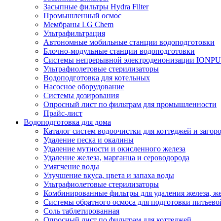
Засыпные фильтры Hydra Filter
Промышленный осмос
Мембраны LG Chem
Ультрафильтрация
Автономные мобильные станции водоподготовки
Блочно-модульные станции водоподготовки
Системы непрерывной электродеионизации IONP
Ультрафиолетовые стерилизаторы
Водоподготовка для котельных
Насосное оборудование
Системы дозирования
Опросный лист по фильтрам для промышленности
Прайс-лист
Водоподготовка для дома
Каталог систем водоочистки для коттеджей и заго
Удаление песка и окалины
Удаление мутности и окисленного железа
Удаление железа, марганца и сероводорода
Умягчение воды
Улучшение вкуса, цвета и запаха воды
Ультрафиолетовые стерилизаторы
Комбинированные фильтры для удаления железа, же
Системы обратного осмоса для подготовки питьево
Соль таблетированная
Опросный лист по фильтрам для коттеджей