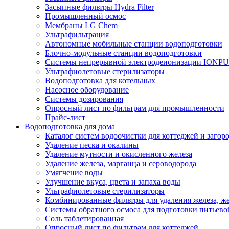
Засыпные фильтры Hydra Filter
Промышленный осмос
Мембраны LG Chem
Ультрафильтрация
Автономные мобильные станции водоподготовки
Блочно-модульные станции водоподготовки
Системы непрерывной электродеионизации IONP
Ультрафиолетовые стерилизаторы
Водоподготовка для котельных
Насосное оборудование
Системы дозирования
Опросный лист по фильтрам для промышленности
Прайс-лист
Водоподготовка для дома
Каталог систем водоочистки для коттеджей и заго
Удаление песка и окалины
Удаление мутности и окисленного железа
Удаление железа, марганца и сероводорода
Умягчение воды
Улучшение вкуса, цвета и запаха воды
Ультрафиолетовые стерилизаторы
Комбинированные фильтры для удаления железа, же
Системы обратного осмоса для подготовки питьево
Соль таблетированная
Опросный лист по фильтрам для коттеджей