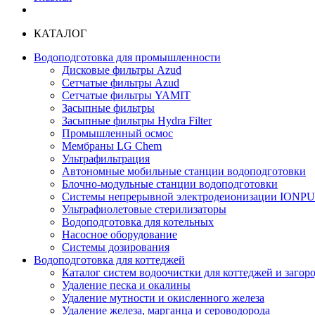
КАТАЛОГ
Водоподготовка для промышленности
Дисковые фильтры Azud
Сетчатые фильтры Azud
Сетчатые фильтры YAMIT
Засыпные фильтры
Засыпные фильтры Hydra Filter
Промышленный осмос
Мембраны LG Chem
Ультрафильтрация
Автономные мобильные станции водоподготовки
Блочно-модульные станции водоподготовки
Системы непрерывной электродеионизации IONP
Ультрафиолетовые стерилизаторы
Водоподготовка для котельных
Насосное оборудование
Системы дозирования
Водоподготовка для коттеджей
Каталог систем водоочистки для коттеджей и заго
Удаление песка и окалины
Удаление мутности и окисленного железа
Удаление железа, марганца и сероводорода