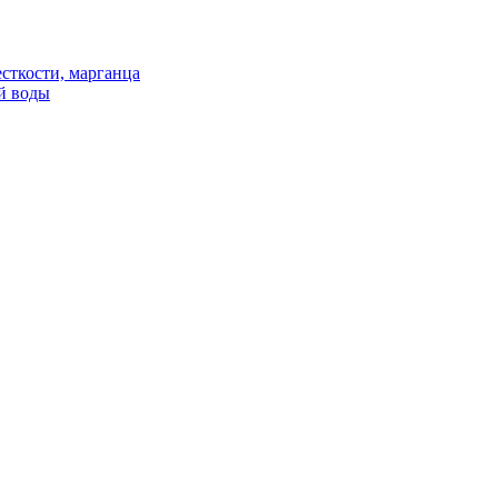
сткости, марганца
й воды