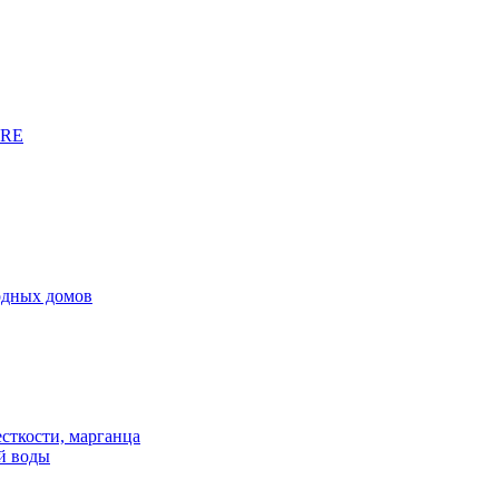
URE
родных домов
сткости, марганца
й воды