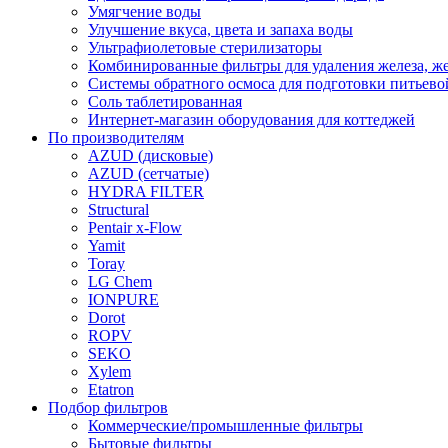
Умягчение воды
Улучшение вкуса, цвета и запаха воды
Ультрафиолетовые стерилизаторы
Комбинированные фильтры для удаления железа, же
Системы обратного осмоса для подготовки питьево
Соль таблетированная
Интернет-магазин оборудования для коттеджей
По производителям
AZUD (дисковые)
AZUD (сетчатые)
HYDRA FILTER
Structural
Pentair x-Flow
Yamit
Toray
LG Chem
IONPURE
Dorot
ROPV
SEKO
Xylem
Etatron
Подбор фильтров
Коммерческие/промышленные фильтры
Бытовые фильтры