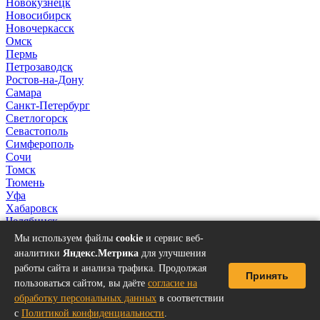
Новокузнецк
Новосибирск
Новочеркасск
Омск
Пермь
Петрозаводск
Ростов-на-Дону
Самара
Санкт-Петербург
Светлогорск
Севастополь
Симферополь
Сочи
Томск
Тюмень
Уфа
Хабаровск
Челябинск
Якутск
Мы используем файлы
cookie
и сервис веб-
аналитики
Яндекс.Метрика
для улучшения
работы сайта и анализа трафика. Продолжая
Принять
пользоваться сайтом, вы даёте
согласие на
обработку персональных данных
в соответствии
с
Политикой конфиденциальности
.