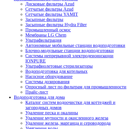
Дисковые фильтры Azud
Сетчатые фильтры Azud
Сетчатые фильтры YAMIT
Засыпные фильтры
Засыпные фильтры Hydra Filter
Промышленный осмос
Мембраны LG Chem
Ультрафильтрация
Автономные мобильные станции водоподготовки
Блочно-модульные станции водоподготовки
Системы непрерывной электродеионизации
IONPURE
Ультрафиолетовые стерилизаторы
Водоподготовка для котельных
Насосное оборудование
Системы дозирования
Опросный лист по фильтрам для промышленности
Прайс-лист
Водоподготовка для дома
Каталог систем водоочистки для коттеджей и
загородных домов
Удаление песка и окалины
Удаление мутности и окисленного железа
Удаление железа, марганца и сероводорода
Умягчение воды