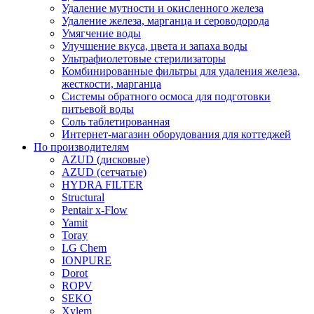
Удаление мутности и окисленного железа
Удаление железа, марганца и сероводорода
Умягчение воды
Улучшение вкуса, цвета и запаха воды
Ультрафиолетовые стерилизаторы
Комбинированные фильтры для удаления железа,
жесткости, марганца
Системы обратного осмоса для подготовки
питьевой воды
Соль таблетированная
Интернет-магазин оборудования для коттеджей
По производителям
AZUD (дисковые)
AZUD (сетчатые)
HYDRA FILTER
Structural
Pentair x-Flow
Yamit
Toray
LG Chem
IONPURE
Dorot
ROPV
SEKO
Xylem